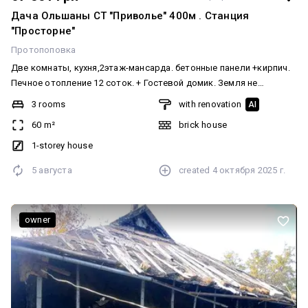
Дача Ольшаны СТ "Приволье" 400м . Станция
"Просторне"
Протопоповка
Две комнаты, кухня,2этаж-мансарда. бетонные панели +кирпич.
Печное отопление 12 соток. + Гостевой домик. Земля не
приватизирована . Вода по графику или внизу колонка.
3 rooms
with renovation
AI
Электричка на Мерчик предыдущая станция перед мерчиком.-
60 m²
brick house
станция "Просторне" Подробности по телефону.
1-storey house
5 августа
created
4 октября 2025 г.
owner