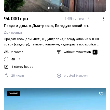
94 000 грн
1 958 грн per m²
Продам дом, с.Дмитровка, Богодуховский р-н
Дмитровка
Продам свой дом, 48м², с. Дмитровка, Богодуховский р-н, 68
соток (кадастр), печное отопление, надворные постройки,
погреб, скважина. 94000 грн. 09******99 Александр.
2 rooms
without renovation
AI
48 m²
1-storey house
28 июля
created
6 апреля
owner