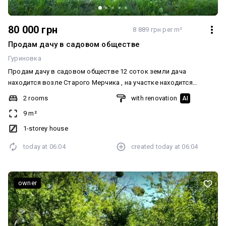
80 000 грн
8 889 грн per m²
Продам дачу в садовом обществе
Гуриновка
Продам дачу в садовом обществе 12 соток земли дача
находится возле Старого Мерчика , на участке находится
небольшой домик на две комнати дом деревянный обшитий
2 rooms
with renovation
AI
железом есть електичесво , есть вагончик для садового
9 m²
инвенторя, большой бак для води вода подаётся два раза в
неделю, есть сад орех груша яблони, +38********82 анастасия
1-storey house
Додатково: Комунікації: Електрика
today at
06:04
created
today at
06:04
owner