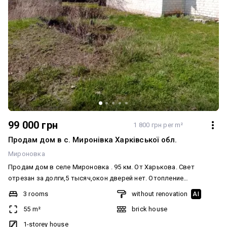
99 000 грн
1 800 грн per m²
Продам дом в с. Миронівка Харківської обл.
Мироновка
Продам дом в селе Мироновка . 95 км. От Харькова. Свет
отрезан за долги,5 тысяч,окон дверей нет. Отопление
печное.Батарей нет. Хорошее место для пасики. Сарай есть на
3 rooms
without renovation
AI
два отделения из ракушняка. До пгт Краснопавловка 4км. Вода
55 m²
brick house
водворе центральная. Не дорогая с человека 30грн. В месяц.
Вода питьевая. Огород 20 соток,участок 10.Есть медпункт
1-storey house