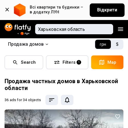
Всі квартири та будинки – 
Відкрити
в додатку ЛУН
Продажа домов
грн
$
Search
Filters
Map
1
Продажа частных домов в Харьковской
области
36 ads
for 34 objects