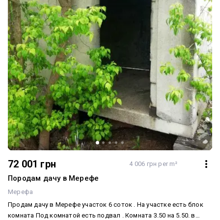
(помыться) Стирка вещей Покупка и доставка продуктов
Доставка лекарств (оплачиваются отдельно) Помощь зимой
(вынести туалет и др. бытовые вопросы) Оформление: Через
договор пожизненного содержания у нотариуса
(предпочтительно) Возможен вариант по договорённости
Дополнительно: Наследников нет Дом передаётся новому
владельцу с соблюдением условий ухода
72 001 грн
4 006 грн per m²
Породам дачу в Мерефе
Мерефа
Продам дачу в Мерефе участок 6 соток . На участке есть блок
комната Под комнатой есть подвал . Комната 3.50 на 5.50. в