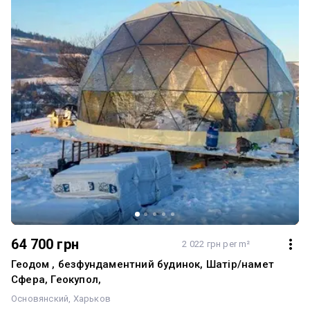
64 700 грн
2 022 грн per m²
Геодом , безфундаментний будинок, Шатір/намет
Сфера, Геокупол,
Основянский
Харьков