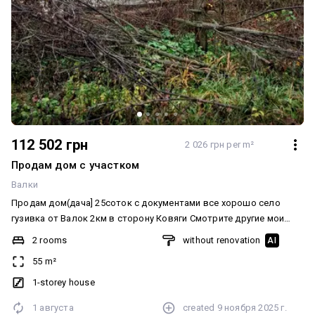
112 502 грн
2 026 грн per m²
Продам дом с участком
Валки
Продам дом(дача] 25соток с документами все хорошо село
гузивка от Валок 2км в сторону Ковяги Смотрите другие мои
объявления Додатково: Система опалення: Інше. Ремонт: Під
2 rooms
without renovation
AI
чистову обробку. Меблювання: Ні. Комунікації: Електрика, Без
55 m²
комунікацій
1-storey house
1 августа
created
9 ноября 2025 г.