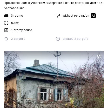
Продается дом с участком в Мерчике. Есть кадастр, но дом под
реставрацию.
3 rooms
without renovation
AI
60 m²
1-storey house
2 августа
created
2 августа