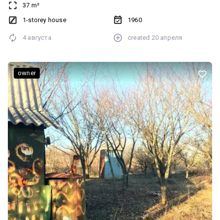
37 m²
1-storey house
1960
4 августа
created
20 апреля
owner