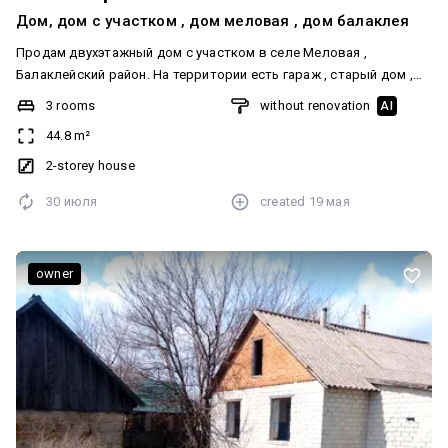
Дом, дом с участком , дом меловая , дом балаклея
Продам двухэтажный дом с участком в селе Меловая ,
Балаклейский район. На территории есть гараж , старый дом ,
много фруктовых деревьев. К дому нужно приложить руку!
3 rooms
without renovation
AI
Площадь участка , где дом + 11 соток Цена 3000$ (возможен
44.8 m²
торг) Все вопросы по телефону. Додатково: Санвузол: У дворі.
Система опалення: Індивідуальне газове. Ремонт: Аварійний стан.
2-storey house
Меблювання: Так. Комфорт: Підсобні приміщення, Цоколь,
30 июля
created
19 мая
підвал, Гараж, Сад, город
owner