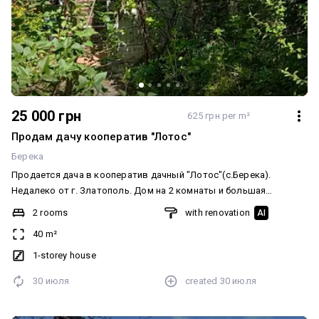
25 000 грн
625 грн per m²
Продам дачу кооператив "Лотос"
Берека
Продается дача в кооператив дачный "Лотос"(с.Берека).
Недалеко от г. Златополь. Дом на 2 комнаты и большая
веранда. Частично с мебелью. Небольшие хозпостройки. Сад.
2 rooms
with renovation
AI
Есть участок под огород им не пользовались долгое время. Все
40 m²
вопросы по телефону. В доме имеется печь дровяная.
Додатково: Меблювання: Так
1-storey house
30 июля
created
30 июля