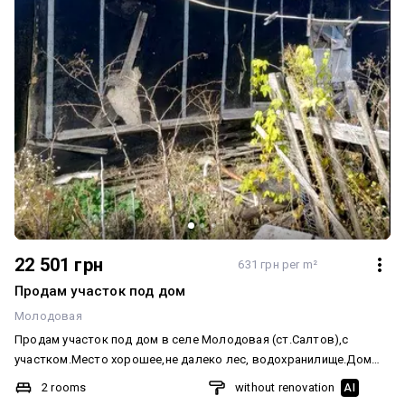
22 501 грн
631 грн per m²
Продам участок под дом
Молодовая
Продам участок под дом в селе Молодовая (ст.Салтов),с
участком.Место хорошее,не далеко лес, водохранилище.Дом
после замыкания сгорел Додатково: Санвузол: У дворі. Система
2 rooms
without renovation
AI
опалення: Інше. Меблювання: Ні