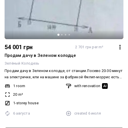
54 001 грн
2 701 грн per m²
Продам дачу в Зеленом колодце
Зелёный Колодезь
Продам дачу в Зеленом колодце, от станции Лосево 20-30 минут
на электричке, или на машине за фабрикой Филип-моррис есть
дорога, живописное место,на участке плодоносящий и молодой
1 room
with renovation
AI
сад, красивые кованые ворота и забор, своя скважина 25 м,
20 m²
свет, благополучные соседи, участок ухожен, облагорожен.
1-storey house
6 августа
created
6 июля