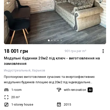
18 001 грн
901 грн per m²
Модульні будинки 20м2 під ключ - виготовлення на
замовлення
Индустриальный
Харьков
Пропонуємо виготовлення сучасних та енергоефективних
модульних будинків площею від 20м2 під індивідуальне
замовлення. Такі будинки ідеально підходять для дачі, оренди,
1 room
with renovation
AI
гостьового житла або компактного постійного проживання. В
20 m²
основі конструкції використовується міцний сталевий каркас,
що забезпечує довговічнісь та надійність. Утеплення
1-storey house
2015
виконується мінеральною ватою (100 мм) з якісними гідро-,