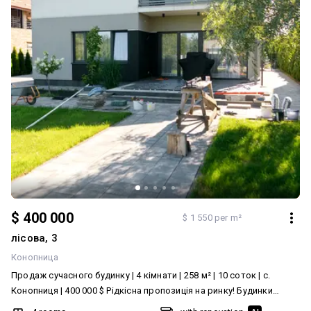
місці, що поєднує спокій заміського життя з близькістю до
Львова. Просторе планування, функціональні приміщення та
власна прибудинкова територія створюють комфортні умови
для проживання в будь-яку пору року. Телефонуйте, щоб
дізнатися більше та домовитися про перегляд!
$ 400 000
$ 1 550 per m²
лісова, 3
Конопница
Продаж сучасного будинку | 4 кімнати | 258 м² | 10 соток | с.
Конопниця | 400 000 $ Рідкісна пропозиція на ринку! Будинки
такого рівня, площі та якості в Конопниці з'являються у продажу