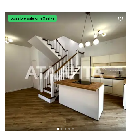
Сонячні панелі, Гараж великий на 2 авто, плюс в гаражі кімната
підвал. 12 соток землі. Код об'єкта 17334
possible sale on eOselya