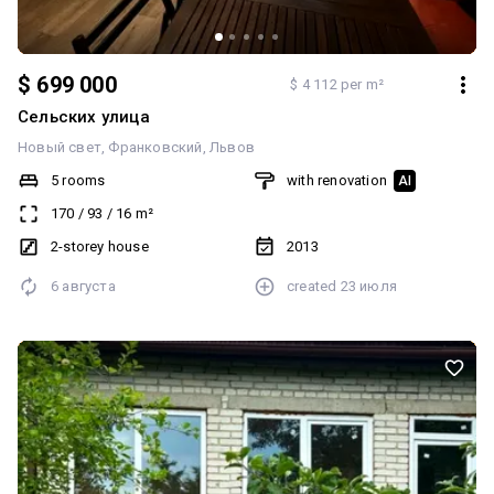
$ 699 000
$ 4 112 per m²
Сельских улица
Новый свет
Франковский
Львов
5 rooms
with renovation
AI
170
/
93
/
16
m²
2-storey house
2013
6 августа
created
23 июля