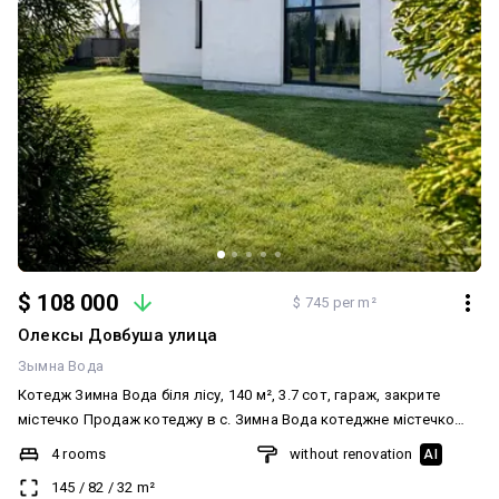
непередбачених ситуацій. Код об'єкта 17019
$ 108 000
$ 745 per m²
Олексы Довбуша улица
Зымна Вода
Котедж Зимна Вода біля лісу, 140 м², 3.7 сот, гараж, закрите
містечко Продаж котеджу в с. Зимна Вода котеджне містечко
закритого типу по трасі на Городок поруч ліс тиха та заселена
4 rooms
without renovation
AI
вулиця. Площа будинку ~140 м² Ділянка 3.7 сотки 2 поверхи +
145
/
82
/
32
m²
мансарда Гараж + місце на подвір’ї - газ заведений - світло