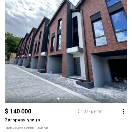
будинку (повна автономність) 💰 Ціна: • 115м²(2 сот.)-105.000 $ •
125м²(3.3 сот.)-120.000 $ 📞 Телефонуйте: +380 (66) 297 60 69 —
Роман | РБ «Світлиця»
$ 140 000
$ 1 037 per m²
Загорная улица
Шевченковский
Львов