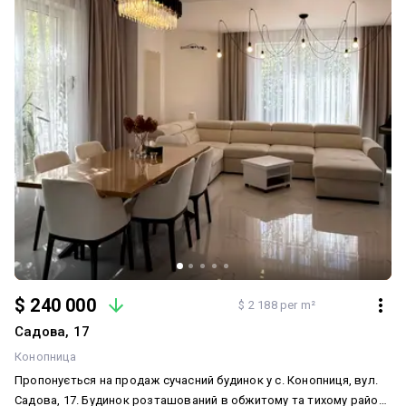
приватної забудови. До центру міста — лише 15–20 хвилин
автомобілем, поруч зручний виїзд, розвинена інфраструктура,
школи, дитячі садки, супермаркети та все необхідне для
комфортного життя. Інвестиційна вигода Якісні будинки в
Конопниці мають високу ліквідність і стабільний попит серед
покупців. Через обмежену кількість нових сучасних будинків у цій
локації їхня вартість з кожним роком лише зростає, тому це не
лише комфортне житло, а й вигідна інвестиція. 💰 Ціна — 400 000
$. 📹 Є відеоогляд будинку — надсилаємо в Telegram за запитом.
📞 Телефонуйте! Запропонуємо для вас ще 4–5 аналогічних
будинків у Конопниці та найближчих престижних передмістях у
цьому ціновому діапазоні. Допоможемо підібрати найкращий
варіант відповідно до ваших побажань.
$ 240 000
$ 2 188 per m²
Садова, 17
Конопница
Пропонується на продаж сучасний будинок у с. Конопниця, вул.
Садова, 17. Будинок розташований в обжитому та тихому районі,