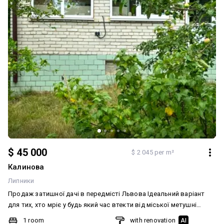
$ 45 000
$ 2 045 per m²
Калинова
Липники
Продаж затишної дачі в передмісті Львова Ідеальний варіант
для тих, хто мріє у будь який час втекти від міської метушні
Зануритись ногами у прохолоду густої трави Почути спів птахів
1 room
with renovation
AI