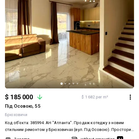
$ 185 000
$ 1 682 per m²
Під Осовою, 55
Брюховичи
Код об'єкта: 385994. АН "Атланта". Продаж котеджу з новим
стильним ремонтом у Брюховичах (вул. Під Осовою). Просторий
та сучасний котедж з щойно завершеним дизайнерським