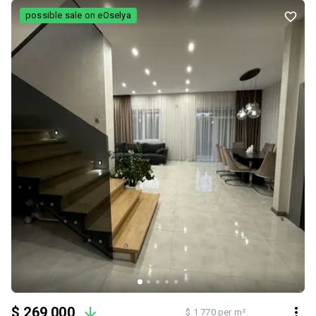
Комунікації: Індивідуальне опалення( котел) Підігрів підлоги
possible sale on eOselya
Електрика та водопостачання магістральні Септик Будинок із
нетерпінням чекає на велику родину. Територія під охороною Без
комісії для покупця Пропозиція від агенції REMAX Community
$ 269 000
$ 1 770 per m²