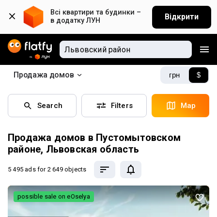
Всі квартири та будинки – 
Відкрити
в додатку ЛУН
Продажа домов
грн
$
Search
Filters
Map
Продажа домов в Пустомытовском
районе, Львовская область
5 495 ads
for 2 649 objects
possible sale on eOselya