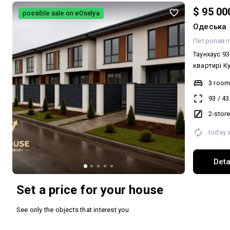
$ 95 00
possible sale on eOselya
Одеська
Петропавл
Таунхаус 9
квартирі Купувати квартиру більше немає
сенсу. За т
3 roo
із землею. 
93
/
43
функціонал
/ зона бар
2-stor
• Окремий вх
today 
Окремий за
сусіди Кому
кВт • Вода
Deta
Каналізаці
інтернет Ф
Set a price for your house
життя — дл
збереження
See only the objects that interest you
Ціна нижча,
Земля у вла