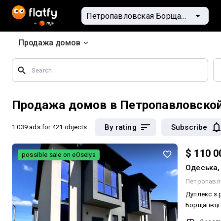
Продажа домов
Search
by
geographical
features
Продажа домов в Петропавловско
By rating
Subscribe
1 039 ads
for 421 objects
$ 110 0
possible sale on eOselya
Одеська,
Петропавл
Дуплекс з 
Борщагівці
2026 року. 