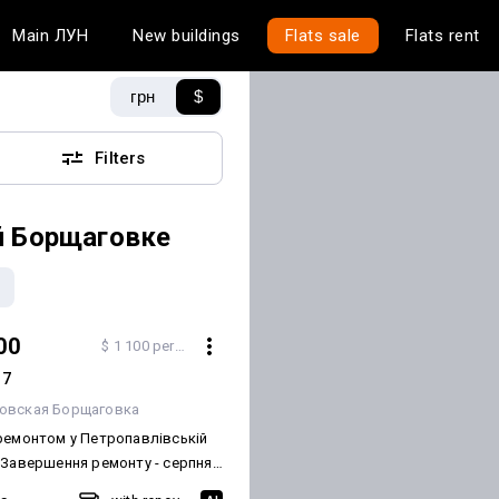
Main
ЛУН
New buildings
Flats sale
Flats rent
грн
$
Filters
й Борщаговке
00
$ 1 100 per m²
 7
овская Борщаговка
ремонтом у Петропавлівській
 Завершення ремонту - серпня
Зараз на етапі стелі та