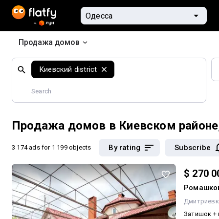
Продажа домов
Search
Киевский district
by
geographical
features
Продажа домов в Киевском районе
By rating
Subscribe
3 174 ads
for 1 199 objects
$ 270 0
Ромашко
Дмитриевк
Затишок + 