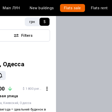
Main
ЛУН
New buildings
Flats sale
Flats rent
грн
$
Filters
, Одесса
00
$ 1 800 per m²
вая улица
а
Киевский
Одесса
вигода = ідеальний будинок в