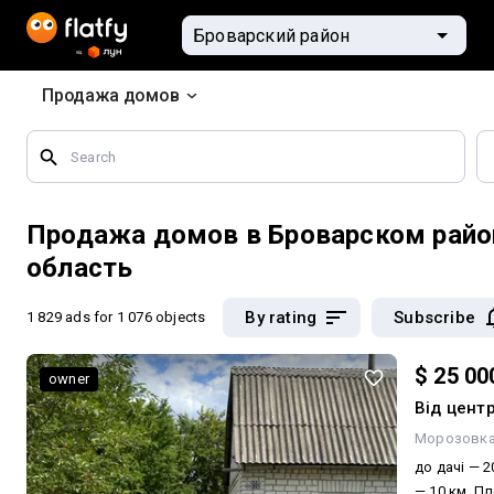
Продажа домов
Search
by
geographical
features
Продажа домов в Броварском райо
область
By rating
Subscribe
1 829 ads
for 1 076 objects
$ 25 00
owner
Від цент
Морозовк
до дачі — 2
— 10 км. Площа ділянки — 7 соток. Усі