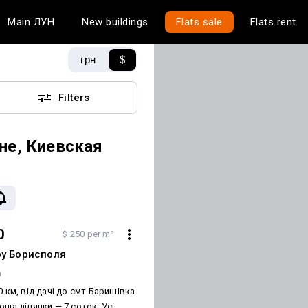
Main
ЛУН
New buildings
Flats sale
Flats rent
грн
$
Filters
не, Киевская
0
$ 250 per m²
ру Борисполя
а
0 км, від дачі до смт Баришівка