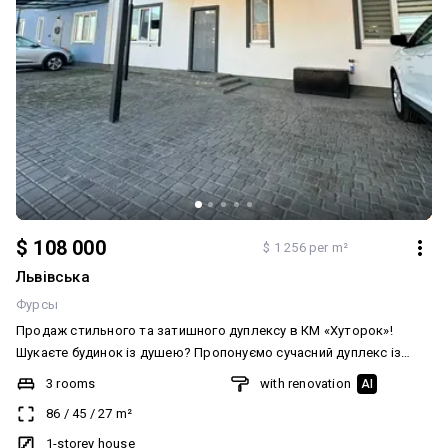
вашої уваги!
$ 108 000
$ 1 256 per m²
Львівська
Фурсы
Продаж стильного та затишного дуплексу в КМ «Хуторок»!
Шукаєте будинок із душею? Пропонуємо сучасний дуплекс із
дизайнерським ремонтом, у якому продумано все до найменших
3 rooms
with renovation
AI
деталей зручний асфальтований під’їзд тиха, безпечна вулиця
86
/
45
/
27
m²
поруч магазини, кафе, дитячий майданчик, «Нова пошта» та
зупинка транспорту Загальна площа — 86,4 м² 3 окремі спальні —
1-storey house