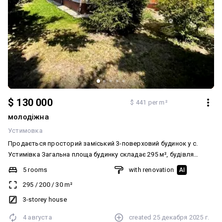
$ 130 000
$ 441 per m²
молодіжна
Устимовка
Продається просторий заміський 3-поверховий будинок у с.
Устимівка Загальна площа будинку складає 295 м², будівля
зведена із якісних матеріалів, що забезпечує надійність,
5 rooms
with renovation
AI
довговічність та комфорт проживання. Планування: Перший
295
/
200
/
30
m²
поверх: дві спальні кімнати, кухня, санвузол, простора веранда
та затишний зимовий сад, що створює особливу атмосферу
3-storey house
дому. Другий поверх: дві додаткові спальні, санвузол, ігрова
4 августа
created
25 декабря 2025 г.
кімната та декілька кладових приміщень для зберігання речей.