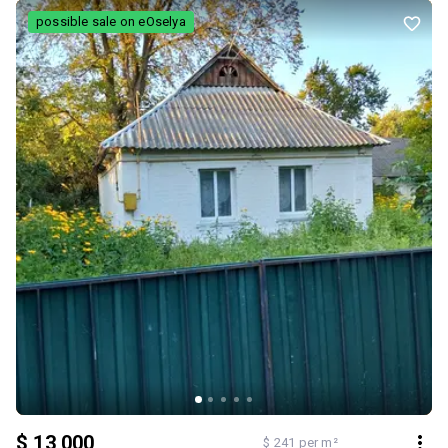
м, санвузли та невеликі веранди. Третій поверх площею 89,7 кв м
possible sale on eOselya
складається з двох кімнат 23,9 і 15,4 кв м та двох передпокоїв
26,2 і 19,4 кв м. Підвальний поверх загальною площею 183,4 кв м,
має сауну з басейном, кімнату для відпочинку, санвузол, сушку
для білизни, різні підсобні приміщення. Будинок обладнаний
всіма міськими комунікаціями: водопровід, каналізація,
газопровід, електрика. Ремонт 2010 року, добротний, з
екологічних матеріалів. Впорядковане подвір"я з необхідними
для присадибного господарства та побуту приміщеннями:
облаштована велика літня кухня, сарай, велика теплиця та інше.
Ділянка 13,4 сотки, квадратної форми з цегляною огорожею на
бутовому високому фундаменті. Є фруктові дерева, багато
квітів. Спокійне негамірне місце, недалеко від річки Рось,
доброзичливі сусіди. Без комісіі. Торг.
$ 13 000
$ 241 per m²