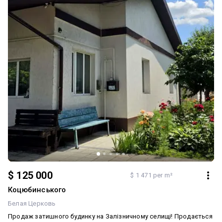
вогні. Зелена зона з можливістю облаштування додаткових
локацій. Гараж. Ідеально для тих, хто хоче почати власний бізнес
у сфері відпочинку. Чудовий варіант для сімейного
використання або проведення заходів.
$ 125 000
$ 1 471 per m²
Коцюбинського
Белая Церковь
Продаж затишного будинку на Залізничному селищі! Продається