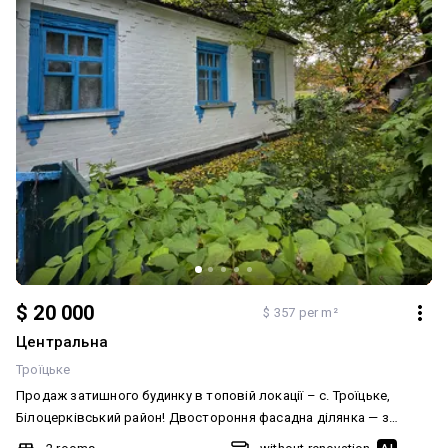
$ 20 000
$ 357 per m²
Центральна
Троїцьке
Продаж затишного будинку в топовій локації – с. Троїцьке,
Білоцерківський район! Двостороння фасадна ділянка — з
виходом на трасу та вулицю. Загальна площа: 56,2 м² Житлова: