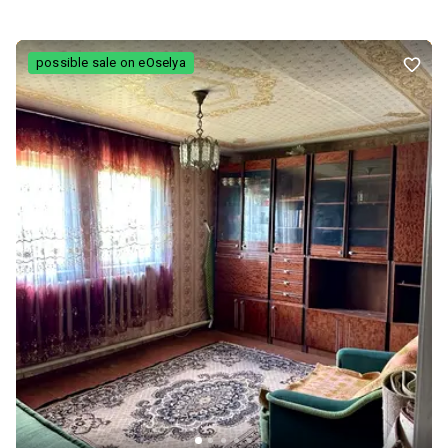
Третій поверх: мансардний, з можливістю облаштування під
кабінет, зону відпочинку або додаткову спальню. Технічні
характеристики та комунікації: Встановлені автоматичні ворота
possible sale on eOselya
при в’їзді у двір та в гаражі. Опалення забезпечують два котли
(газовий та резервний). Проведено газ, електрику, вода — зі
свердловини. У будинку є швидкісний інтернет, який може
працювати навіть при відключенні електроенергії (за наявності
акумулятора), а також супутникове телебачення. У гостьовому
будинку та в основному будинку передбачено систему підігріву
підлоги (на кухні, у кімнаті та у ванній на другому поверсі).
Територія та додаткові споруди: Загальна площа ділянки — 25
соток, територія рівна, повністю огороджена кам’яним
парканом. При в’їзді розташований гараж на 2 автомобілі з
підсобними приміщеннями для зберігання інвентарю та шин. У
внутрішньому дворі — великий закритий басейн довжиною 12 м,
літня кухня з душовою та санвузлом (може бути переобладнана
під гостьовий будинок). На території виконаний ландшафтний
дизайн із декоративними рослинами. За басейном і літньою
кухнею розміщений фруктовий сад та виноградник, які
створюють затишок та додають дому особливого шарму.