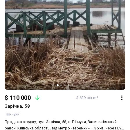
$ 110 000
$ 629 per m²
Зарічна, 58
Пинчуки
Продаж котеджу, вул. Зарічна, 58, с. Пінчуки, Васильківський
район, Київська область. від метро «Теремки» — 35 хв. через E95/