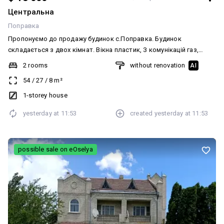
Центральна
Поправка
Пропонуємо до продажу будинок с.Поправка. Будинок
складається з двох кімнат. Вікна пластик, З комунікацій газ,
світло, вода колодязь. По селу 5-7 раз курсує маршрутний
2 rooms
without renovation
AI
транспорт до м.Біла Церква.
54
/
27
/
8
m²
1-storey house
yesterday at
11:53
created
yesterday at
11:53
possible sale on eOselya