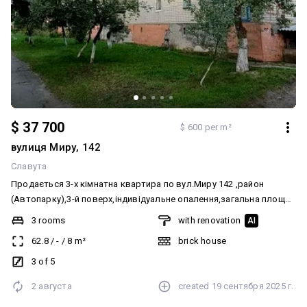
$ 37 700
$ 600 per m²
вулиця Миру, 142
Славута
Продається 3-х кімнатна квартира по вул.Миру 142 ,район
(Автопарку),3-й поверх,індивідуальне опалення,загальна площа
62.8 м2 Додатково: Тип будинку: Житловий фонд 80-90-і. Система
3 rooms
with renovation
AI
опалення: Індивідуальне газове. Ремонт: Житловий стан.
62.8
/
-
/
8
m²
brick house
Меблювання: Так
3 of 5
2 августа
created
19 сентября 2025 г.