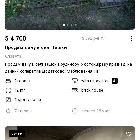
$ 4 700
$ 392 per m²
Продам дачу в селі Ташки
Славута
Продам дачу в селі Ташки з будинком 6 соток,зразу при вїзді на
дачний коператив Додатково: Меблювання: Ні
2 rooms
with renovation
AI
12 m²
brick house
1-storey house
7 августа
created
18 мая
owner