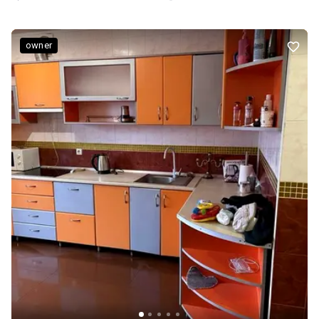
реєстрацію права власності Земельна ділянка - 6,3127 Га у
власності – Державний Акт на право власності земельної
ділянки, для здійснення виробничої діяльності 0,4879 Га у
owner
власності – Державний Акт на право власності земельної
ділянки, для здійснення виробничої діяльності 0,2913 Га у
власності – Державний Акт на право власності земельної
ділянки, для здійснення виробничої діяльності
Місцезнаходження Земельні ділянки з об’єктами нерухомості
знаходяться: м. Славута, вул. Острозька, 68, Хмельницька
область. Промисловий майданчик Славутського склозаводу має
дуже зручне місцерозташування на околиці міста Славута за 800
метрів до прямого виїзду на регіональну трасу Р-05, Городище –
Сарни – Рівне. Відстань до залізничної станції – 3,3 км. Крім того
склозавод має власну залізничну колію до станції Славута-1
Конструкції і комунікації Загальна територія об’єкту: огороджена,
має ворота, обладнана пропускним пунктом, оснащена
зовнішнім освітленням Конструкція будівлі: блоки ФБС, збірний
з/б каркас, цегляні стіни, металопластикові та дерев’яні вікна,
перекриття покрівлі з азбоцементного шиферу
Електрозабезпечення: – склозавод має власну