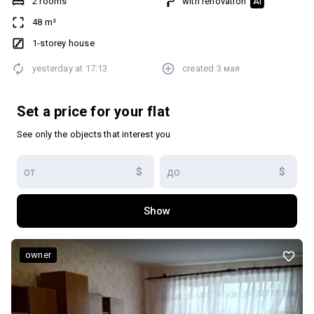
2 rooms
with renovation
AI
Можливий торг :) Додатково: Ремонт: Житловий стан
48 m²
1-storey house
yesterday at
17:13
created
3 мая
Set a price for your flat
See only the objects that interest you
$
$
Show
owner