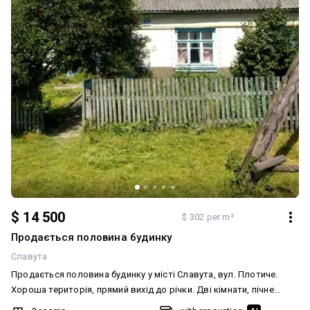
$ 14 500
$ 302 per m²
Продається половина будинку
Славута
Продається половина будинку у місті Славута, вул. Плотиче.
Хороша територія, прямий вихід до річки. Дві кімнати, пічне
опалення. Телефон для уточнення деталей: 09*********13