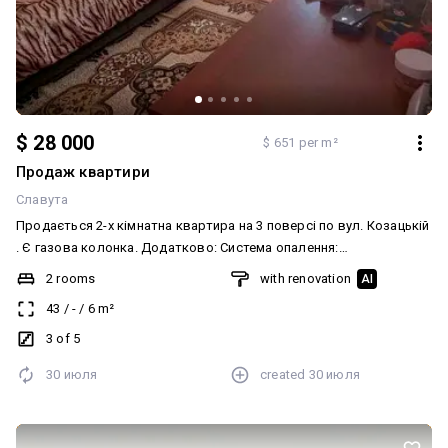
$ 28 000
$ 651 per m²
Продаж квартири
Славута
Продається 2-х кімнатна квартира на 3 поверсі по вул. Козацькій
. Є газова колонка. Додатково: Система опалення:
Централізоване
2 rooms
with renovation
AI
43
/
-
/
6
m²
3 of 5
30 июля
created
30 июля