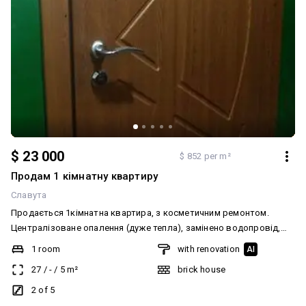
$ 23 000
$ 852 per m²
Продам 1 кімнатну квартиру
Славута
Продається 1кімнатна квартира, з косметичним ремонтом.
Централізоване опалення (дуже тепла), замінено водопровід,
чистенька, уютна квартирка . Залишаються меблі в ванній
1 room
with renovation
AI
кімнаті, барна стійка з стільцями та нова сучасна вмонтована
27
/
-
/
5
m²
brick house
кухня. Вул. Перемоги 25. Додатково: Планування: Студія.
Санвузол: Суміжний. Система опалення: Централізоване. Ремонт:
2 of 5
Житловий стан. Меблювання: Ні. Мультимедіа: Швидкісний