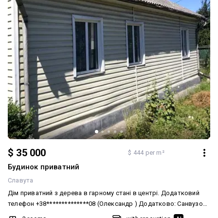
Мультимедіа: Кабельне, цифрове ТБ, Швидкісний інтернет.
Комфорт: Балкон, лоджія, Панорамні вікна, Госп. приміщення,
комора. Комунікації: Електрика
$ 35 000
$ 444 per m²
Будинок приватний
Славута
Дім приватний з дерева в гарному стані в центрі. Додатковий
телефон +38**************08 (Олександр ) Додатково: Санвузол:
Суміжний. Система опалення: Індивідуальне газове. Ремонт: