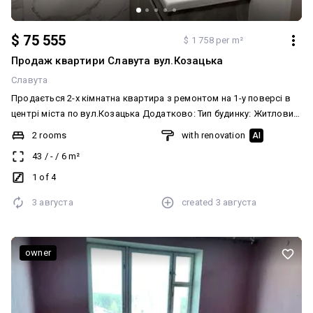
$ 75 555
$ 1 758 per m²
Продаж квартири Славута вул.Козацька
Славута
Продається 2-х кімнатна квартира з ремонтом на 1-у поверсі в
центрі міста по вул.Козацька Додатково: Тип будинку: Житловий
фонд 80-90-і. Ремонт: Євроремонт. Меблювання: Ні
2 rooms
with renovation
AI
43
/
-
/
6
m²
1 of 4
3 августа
created
3 августа
owner