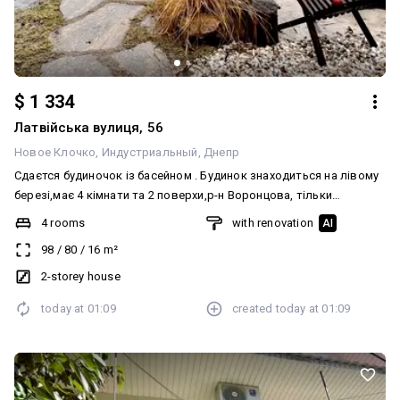
$ 1 334
Латвійська вулиця, 56
Новое Клочко
Индустриальный
Днепр
Сдаєтся будиночок із басейном . Будинок знаходиться на лівому
березі,має 4 кімнати та 2 поверхи,р-н Воронцова, тільки
довгостроково. Сучасний ремонт, поли з підігрівом у ванній
4 rooms
with renovation
AI
кімнаті та кухні. Постійно є світло!!!
98
/
80
/
16
m²
2-storey house
today at
01:09
created
today at
01:09