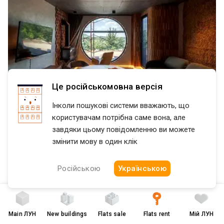
Це російськомовна версія
Інколи пошукові системи вважають, що
користувачам потрібна саме вона, але
завдяки цьому повідомленню ви можете
змінити мову в один клік
$ 2 000
Російською
Українською
оренда нового будинку в комплексі fisherdorff
Самарский
Днепр
збудувано у 2026. Від центра міста 15 км, цокольний поверх
велика кімната кухня, великий зал з каміном- де можно
Main
ЛУН
New buildings
Flats sale
Flats rent
Мій ЛУН
відпочивати на великому дивані, е санвузол, кімнатка-кладовка,
2 rooms
with renovation
AI