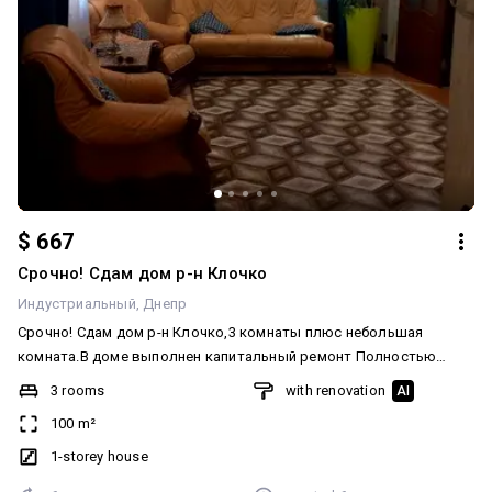
$ 667
Срочно! Сдам дом р-н Клочко
Индустриальный
Днепр
Срочно! Сдам дом р-н Клочко,3 комнаты плюс небольшая
комната.В доме выполнен капитальный ремонт Полностью
укомплектован.Участок 8 соток.Рядом садики,школы.Без
3 rooms
with renovation
AI
крупных животных По Всем вопросам звоните
100 m²
09******70:06******23
1-storey house