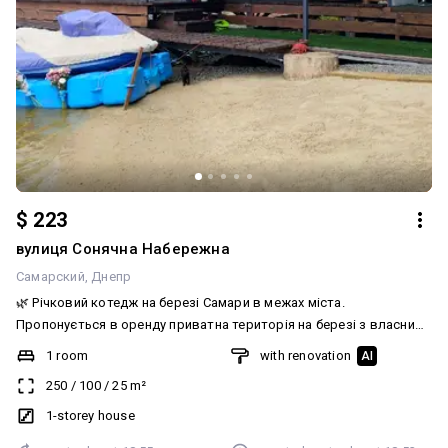
$ 223
вулиця Сонячна Набережна
Самарский
Днепр
🌿 Річковий котедж на березі Самари в межах міста.
Пропонується в оренду приватна територія на березі з власним
пляжем та мальовничою затокою. Перевага локації — чиста
1 room
with renovation
AI
вода, зручний захід у воду, свій пляж. Тут немає міського шуму,
250
/
100
/
25
m²
натомість є відчуття справжнього заміського відпочинку, не
залишаючи Дніпра. Територія • повністю закрита приватна
1-storey house
територія; • власний піщаний берег і пляж; • зручний під'їзд і