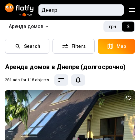
Aренда домов
грн
$
Search
Filters
Map
Аренда домов в Днепре (долгосрочно)
281 ads
for 118 objects