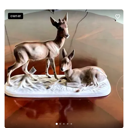
3,1 м. 2 поверх: три спальні та велика ванна кімната. 1 спальня 27
м² з італійськими ексклюзивними меблями з натурального
дерева. 2 спальня 25 м² оформлена для дівчинки/дівчини. 3
owner
спальня 17 м² з двоярусним ліжком. Ванна кімната 14 м².
Цокольний поверх: велика кімната (29 м²) під спортзал, ігрову.
Санвузол із душовою кабіною 13,5 м². Котельня, пральна
машина, гардероб 15 м² та багато додаткового простору, шаф.
Будинок розташований у центральній частині міста, район
Нагірки. Поруч школи, ліцеї, дитячі садки, магазини, торгові
центри, зупинки громадського транспорту. У всьому будинку
ґрати на вікнах, охоронна сигналізація, відеоспостереження.
Подвіря в соснах та ялинах. Можливість паркування у дворі для
1 авто, також можна припаркувати 1-2 авто за парканом.
Індивідуальне опалення (газ) та електро (бойлер) фірми Buderus.