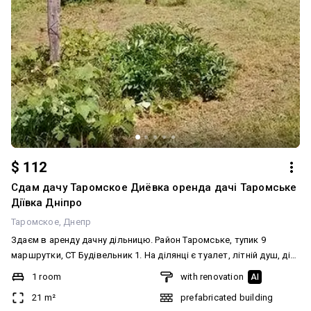
$ 112
Сдам дачу Таромское Диёвка оренда дачі Таромське
Діївка Дніпро
Таромское
Днепр
Здаєм в аренду дачну дільницю. Район Таромське, тупик 9
маршрутки, СТ Будівельник 1. На ділянці є туалет, літній душ, дім
- 4,5 на 5,5 загальна, площа ділянки - 4.5. В будинку є пічне
1 room
with renovation
AI
опалення, жити можна круглий рік, світло/вода по розкладу.
21 m²
prefabricated building
Питна вода є, недалеко свердловина. Поруч ліс, неподалік