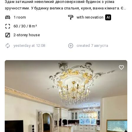
Здам затишний невеликий двоповерховий будинок з усіма
зручностями. У будинку велика спальня, кухня, ванна кімната. Є
всі необхідні меблі та побутова техніка (крім ТБ). Поруч
1 room
with renovation
AI
розташовані магазини, школа, дитячий садок і поліклініка. До ж/
60
/
30
/
8
m²
м Фрунзенський 7 хвилин пішки. Спільне подвір'я з ще одним
будинком. Без дворових тварин, тільки домашні.
2-storey house
yesterday at
12:08
created
7 августа