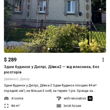
$ 289
Здам будинок у Дніпрі, Діївка2 — від власника, без
рієлторів
Диёвка-2
Днепр
Здам будинок у Дніпрі, Діївка-2 Здам будинок площею 84 м²
порядній сім’ї, не більше 3 осіб, на термін 1 рік. Оренда за
договором. У будинку 4 житлові кімнати з меблями +кухня,
4 rooms
with renovation
AI
коридор, газове опалення З техніки є: холодильник, телевізори,
84 m²
brick house
газова плита, мікрохвильовка, електрочайник, праска, пилосос,