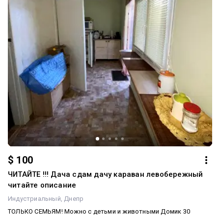
використання. Військових розгдяють,можна поселити велику
кількість людей За детальною інформацією — телефонуйте,
відповім на всі запитання Додатково: Автономність при
блекауті: Працює опалення, Працює інтернет, Працює
водопопостачання. Домашні улюбленці: Так, маленький песик(до
10 кг) 🐕. Санвузол: 2 і більше. Система опалення:
Централізоване. Ремонт: Євроремонт. Меблювання: З меблями.
Побутова техніка: Пральна машина, Холодильник,
Мікрохвильова піч, Духова шафа, Плита. Мультимедіа:
Швидкісний інтернет, Телевізор, Wi-Fi. Комфорт:
Відеоспостереження, Підсобні приміщення, Кондиціонер,
Автоматичні ворота, Ванна, Огорожа, Душова кабіна.
Комунікації: Газ
$ 100
ЧИТАЙТЕ !!! Дача сдам дачу караван левобережный
читайте описание
Индустриальный
Днепр
ТОЛЬКО СЕМЬЯМ! Можно с детьми и животными Домик 30