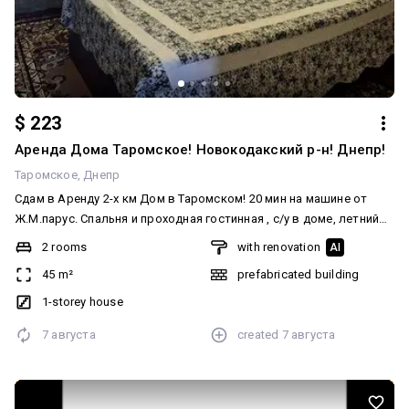
$ 223
Аренда Дома Таромское! Новокодакский р-н! Днепр!
Таромское
Днепр
Сдам в Аренду 2-х км Дом в Таромском! 20 мин на машине от
Ж.М.парус. Спальня и проходная гостинная , с/у в доме, летний
душ, гараж.Участок 6 соток с урожаем.Есть место для авто
2 rooms
with renovation
AI
возле двора. Додатково: Автономність при блекауті: Працює
45 m²
prefabricated building
інтернет, Працює опалення. Домашні улюбленці: Так, котик 😸,
Так, маленький песик(до 10 кг) 🐕. Санвузол: Роздільний. Система
1-storey house
опалення: Індивідуальне газове. Ремонт: Житловий стан.
7 августа
created
7 августа
Меблювання: З меблями. Побутова техніка: Електрочайник,
Плита, Мікрохвильова піч, Холодильник, Пральна машина.
Мультимедіа: Wi-Fi, Швидкісний інтернет, Телевізор. Комфорт:
Огорожа, Гараж, Сад, город