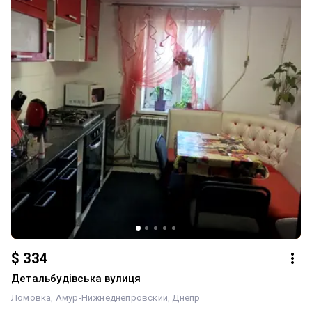
$ 334
Детальбудівська вулиця
Ломовка
Амур-Нижнеднепровский
Днепр