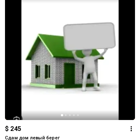
$ 245
Сдам дом левый берег